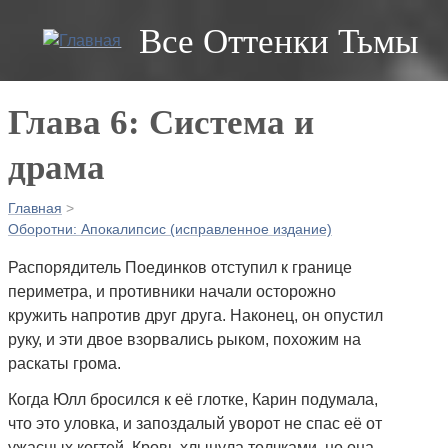
Skip
Все Оттенки Тьмы
to
main
navigation
Глава 6: Система и
драма
Главная
>
Строка
Оборотни: Апокалипсис (исправленное издание)
навигации
Распорядитель Поединков отступил к границе
периметра, и противники начали осторожно
кружить напротив друг друга. Наконец, он опустил
руку, и эти двое взорвались рыком, похожим на
раскаты грома.
Когда Юлл бросился к её глотке, Карин подумала,
что это уловка, и запоздалый уворот не спас её от
ужасных когтей. Кровь хлынула толчками, но она