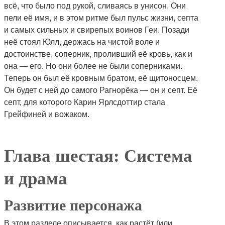
всё, что было под рукой, сливаясь в унисон. Они
пели её имя, и в этом ритме был пульс жизни, септа
и самых сильных и свирепых воинов Геи. Позади
неё стоял Юлл, держась на чистой воле и
достоинстве, соперник, проливший её кровь, как и
она — его. Но они более не были соперниками.
Теперь он был её кровным братом, её щитоносцем.
Он будет с ней до самого Рагнорёка — он и септ. Её
септ, для которого Карин Ярлсдоттир стала
Грейфиней и вожаком.
Глава шестая: Система
и драма
Развитие персонажа
В этом разделе описывается, как растёт (или