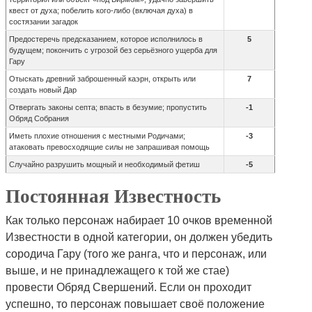
квест от духа; побелить кого-либо (включая духа) в
состязании загадок
Предостеречь предсказанием, которое исполнилось в
5
будущем; покончить с угрозой без серьёзного ущерба для
Гару
Отыскать древний заброшенный каэрн, открыть или
7
создать новый Дар
Отвергать законы септа; впасть в безумие; пропустить
-1
Обряд Собрания
Иметь плохие отношения с местными Родичами;
-3
атаковать превосходящие силы не запрашивая помощь
Случайно разрушить мощный и необходимый фетиш
-5
Постоянная Известность
Как только персонаж набирает 10 очков временной
Известности в одной категории, он должен убедить
сородича Гару (того же ранга, что и персонаж, или
выше, и не принадлежащего к той же стае)
провести Обряд Свершений. Если он проходит
успешно, то персонаж повышает своё положение