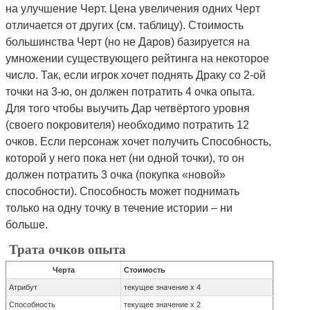
на улучшение Черт. Цена увеличения одних Черт
отличается от других (см. таблицу). Стоимость
большинства Черт (но не Даров) базируется на
умножении существующего рейтинга на некоторое
число. Так, если игрок хочет поднять Драку со 2-ой
точки на 3-ю, он должен потратить 4 очка опыта.
Для того чтобы выучить Дар четвёртого уровня
(своего покровителя) необходимо потратить 12
очков. Если персонаж хочет получить Способность,
которой у него пока нет (ни одной точки), то он
должен потратить 3 очка (покупка «новой»
способности). Способность может поднимать
только на одну точку в течение истории – ни
больше.
Трата очков опыта
Черта
Стоимость
Атрибут
текущее значение x 4
Способность
текущее значение x 2