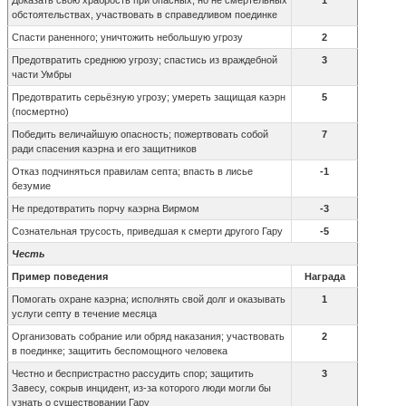
Доказать свою храбрость при опасных, но не смертельных
1
обстоятельствах, участвовать в справедливом поединке
Спасти раненного; уничтожить небольшую угрозу
2
Предотвратить среднюю угрозу; спастись из враждебной
3
части Умбры
Предотвратить серьёзную угрозу; умереть защищая каэрн
5
(посмертно)
Победить величайшую опасность; пожертвовать собой
7
ради спасения каэрна и его защитников
Отказ подчиняться правилам септа; впасть в лисье
-1
безумие
Не предотвратить порчу каэрна Вирмом
-3
Сознательная трусость, приведшая к смерти другого Гару
-5
Честь
Пример поведения
Награда
Помогать охране каэрна; исполнять свой долг и оказывать
1
услуги септу в течение месяца
Организовать собрание или обряд наказания; участвовать
2
в поединке; защитить беспомощного человека
Честно и беспристрастно рассудить спор; защитить
3
Завесу, сокрыв инцидент, из-за которого люди могли бы
узнать о существовании Гару