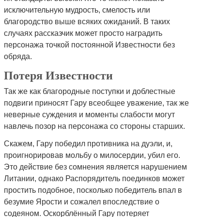
исключительную мудрость, смелость или
благородство выше всяких ожиданий. В таких
случаях рассказчик может просто наградить
персонажа точкой постоянной Известности без
обряда.
Потеря Известности
Так же как благородные поступки и доблестные
подвиги приносят Гару всеобщее уважение, так же
неверные суждения и моменты слабости могут
навлечь позор на персонажа со стороны старших.
Скажем, Гару победил противника на дуэли, и,
проигнорировав мольбу о милосердии, убил его.
Это действие без сомнения является нарушением
Литании, однако Распорядитель поединков может
простить подобное, посколько победитель впал в
безумие Ярости и сожалел впоследствие о
содеяном. Оскорблённый Гару потеряет