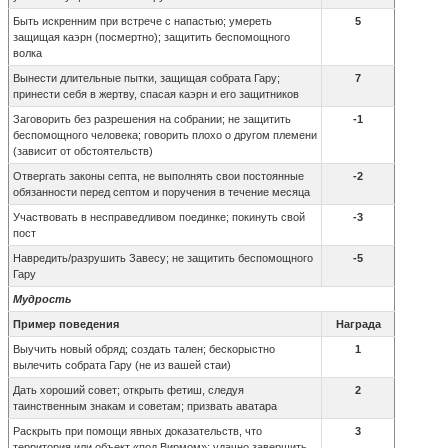
Быть искренним при встрече с напастью; умереть
5
защищая каэрн (посмертно); защитить беспомощного
волка
Вынести длительные пытки, защищая собрата Гару;
7
принести себя в жертву, спасая каэрн и его защитников
Заговорить без разрешения на собрании; не защитить
-1
беспомощного человека; говорить плохо о другом племени
(зависит от обстоятельств)
Отвергать законы септа, не выполнять свои постоянные
-2
обязанности перед септом и поручения в течение месяца
Участвовать в несправедливом поединке; покинуть свой
-3
пост
Навредить/разрушить Завесу; не защитить беспомощного
-5
Гару
Мудрость
Пример поведения
Награда
Выучить новый обряд; создать тален; бескорыстно
1
вылечить собрата Гару (не из вашей стаи)
Дать хороший совет; открыть фетиш, следуя
2
таинственным знакам и советам; призвать аватара
Раскрыть при помощи явных доказательств, что
3
территория или объект «под Вирмом»; удачно завершить