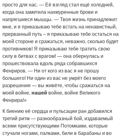
просто для нас. — Её взгляд стал ещё холодней,
когда она заметила нахмуренные брови и
напрягшиеся мышцы. — Твоя жизнь принадлежит
мне, и я приказываю тебе встать на ненавистный,
прерванный путь – я приказываю тебе остаться на
моей стороне и сражаться, неважно, сколько будет
противников! Я приказываю тебе тратить свою
силу в битвах с врагом! — она обернулась и
прошествовала вдоль ряда собравшихся
Фенриров. — Ни от кого из вас я не прошу
большего! Ни один из вас не умрёт без моего
разрешения — вы живёте, чтобы сражаться на
моей войне,
нашей
войне, войне Великого
Фенрира!»
К биению её сердца и пульсации ран добавился
третий ритм — разнообразный бой, издаваемый
всеми присутствующими Потомками, которые
стучали ногами, палками, били в барабаны и во