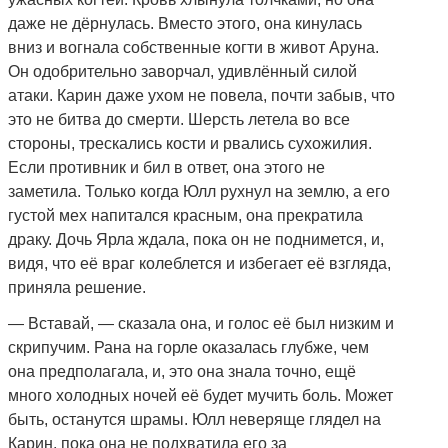
даже не дёрнулась. Вместо этого, она кинулась
вниз и вогнала собственные когти в живот Аруна.
Он одобрительно заворчал, удивлённый силой
атаки. Карин даже ухом не повела, почти забыв, что
это не битва до смерти. Шерсть летела во все
стороны, трескались кости и рвались сухожилия.
Если противник и бил в ответ, она этого не
заметила. Только когда Юлл рухнул на землю, а его
густой мех напитался красным, она прекратила
драку. Дочь Ярла ждала, пока он не поднимется, и,
видя, что её враг колеблется и избегает её взгляда,
приняла решение.
— Вставай, — сказала она, и голос её был низким и
скрипучим. Рана на горле оказалась глубже, чем
она предполагала, и, это она знала точно, ещё
много холодных ночей её будет мучить боль. Может
быть, останутся шрамы. Юлл неверяще глядел на
Карин, пока она не подхватила его за