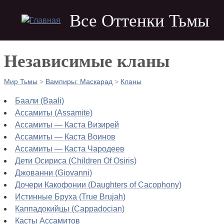
Skip
Все Оттенки Тьмы
to
main
navigation
Независимые кланы
Мир Тьмы
>
Вампиры: Маскарад
>
Кланы
Строка
Баали (Baali)
навигации
Ассамиты (Assamite)
Ассамиты — Каста Визирей
Ассамиты — Каста Воинов
Ассамиты — Каста Чародеев
Дети Осириса (Children Of Osiris)
Джованни (Giovanni)
Дочери Какофонии (Daughters of Cacophony)
Истинные Бруха (True Brujah)
Каппадокийцы (Cappadocian)
Касты Ассамитов