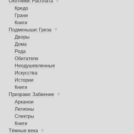
▼
Охотники: Расплата
Кредо
Грани
Книги
▼
Подменыши: Греза
Дворы
Дома
Рода
Обитатели
Неодушевленные
Искусства
Истории
Книги
▼
Призраки: Забвение
Арканои
Легионы
Спектры
Книги
▼
Тёмные века