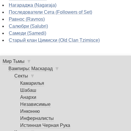
Нагараджа (Nagaraja)
Последователи Сета (Followers of Set)
Равнос (Ravnos)
Салюбри (Salubri)
Самеди (Samedi)
Старый клан Цимисхи (Old Clan Tzimisce)
▼
Мир Тьмы
Главное
▼
Вампиры: Маскарад
меню
▼
Секты
Камарилья
Шабаш
Анархи
Независимые
Инконню
Инферналисты
Истинная Черная Рука