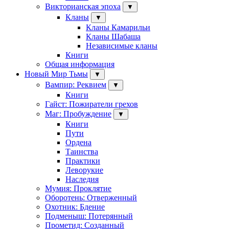
Викторианская эпоха
▼
Кланы
▼
Кланы Камарильи
Кланы Шабаша
Независимые кланы
Книги
Общая информация
Новый Мир Тьмы
▼
Вампир: Реквием
▼
Книги
Гайст: Пожиратели грехов
Маг: Пробуждение
▼
Книги
Пути
Ордена
Таинства
Практики
Леворукие
Наследия
Мумия: Проклятие
Оборотень: Отверженный
Охотник: Бдение
Подменыш: Потерянный
Прометид: Созданный