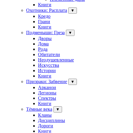
Книги
Охотники: Расплата
▼
Кредо
Грани
Книги
Подменыши: Греза
▼
Дворы
Дома
Рода
Обитатели
Неодушевленные
Искусства
Истории
Книги
Призраки: Забвение
▼
Арканои
Легионы
Спектры
Книги
Тёмные века
▼
Кланы
Дисциплины
Дороги
Книги