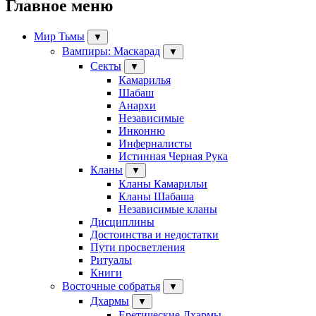
Главное меню
Мир Тьмы
▼
Вампиры: Маскарад
▼
Секты
▼
Камарилья
Шабаш
Анархи
Независимые
Инконню
Инферналисты
Истинная Черная Рука
Кланы
▼
Кланы Камарильи
Кланы Шабаша
Независимые кланы
Дисциплины
Достоинства и недостатки
Пути просветления
Ритуалы
Книги
Восточные собратья
▼
Дхармы
▼
Еретические Дхармы