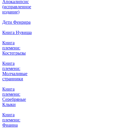
Апокалипсис
(исправленное
издание)
Дети Фенрира
Книга Нувиша
Книга
племени:
Костегрызы
Книга
племени:
Молчаливые
странники
Книга
племени:
Серебряные
Клыки
Книга
племени:
Фианна