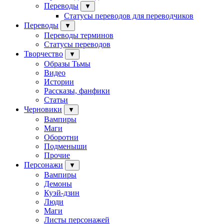
Переводы
▼
Статусы переводов для переводчиков
Переводы
▼
Переводы терминов
Статусы переводов
Творчество
▼
Образы Тьмы
Видео
Истории
Рассказы, фанфики
Статьи
Черновики
▼
Вампиры
Маги
Оборотни
Подменыши
Прочие
Персонажи
▼
Вампиры
Демоны
Куэй-дзин
Люди
Маги
Листы персонажей