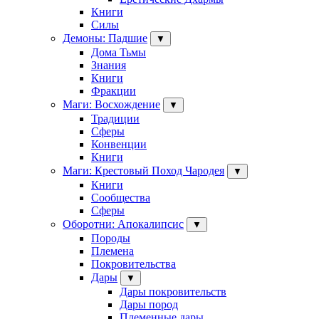
Книги
Силы
Демоны: Падшие
▼
Дома Тьмы
Знания
Книги
Фракции
Маги: Восхождение
▼
Традиции
Сферы
Конвенции
Книги
Маги: Крестовый Поход Чародея
▼
Книги
Сообщества
Сферы
Оборотни: Апокалипсис
▼
Породы
Племена
Покровительства
Дары
▼
Дары покровительств
Дары пород
Племенные дары