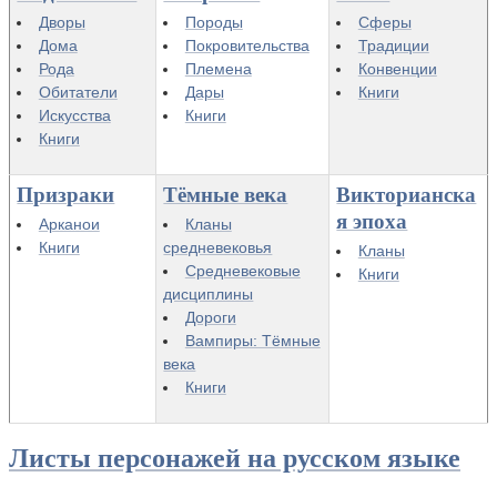
Дворы
Породы
Сферы
Дома
Покровительства
Традиции
Рода
Племена
Конвенции
Обитатели
Дары
Книги
Искусства
Книги
Книги
Призраки
Тёмные века
Викторианска
я эпоха
Арканои
Кланы
Книги
средневековья
Кланы
Средневековые
Книги
дисциплины
Дороги
Вампиры: Тёмные
века
Книги
Листы персонажей на русском языке