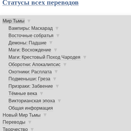
Статусы всех переводов
▼
Мир Тьмы
Главное
▼
Вампиры: Маскарад
меню
▼
Восточные собратья
▼
Демоны: Падшие
▼
Маги: Восхождение
▼
Маги: Крестовый Поход Чародея
▼
Оборотни: Апокалипсис
▼
Охотники: Расплата
▼
Подменыши: Греза
▼
Призраки: Забвение
▼
Тёмные века
▼
Викторианская эпоха
Общая информация
▼
Новый Мир Тьмы
▼
Переводы
▼
Творчество