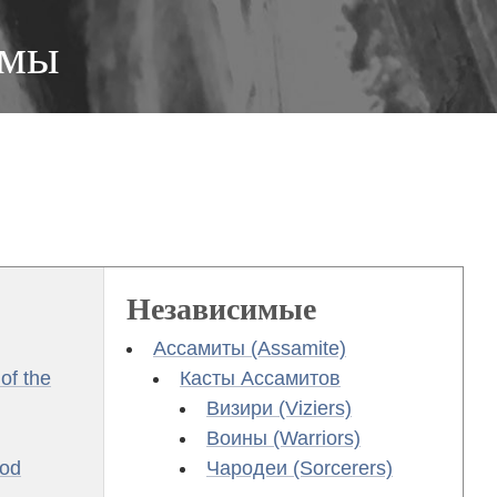
ьмы
Независимые
Ассамиты (Assamite)
of the
Касты Ассамитов
Визири (Viziers)
Воины (Warriors)
ood
Чародеи (Sorcerers)