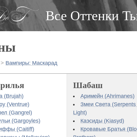
Все Оттенки Т
ны
>
Вампиры: Маскарад
ка
гации
рилья
Шабаш
а (Brujah)
Аримейн (Ahrimanes)
ру (Ventrue)
Змеи Света (Serpents 
рел (Gangrel)
Light)
ульи (Gargoyles)
Каэсиды (Kiasyd)
иффы (Caitiff)
Кровавые Братья (Bl