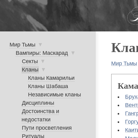
Skip
to
main
navigation
Главное
Кла
Мир Тьмы
▼
Вампиры: Маскарад
▼
меню
Секты
▼
Мир Тьмы
Стро
Кланы
▼
Кланы Камарильи
нави
Кама
Кланы Шабаша
Независимые кланы
Брух
Дисциплины
Вент
Достоинства и
Ганг
недостатки
Горг
Пути просветления
Каит
Ритуалы