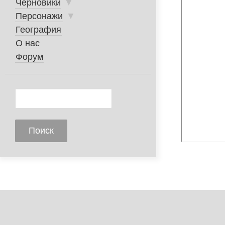
Черновики
▼
Персонажи
▼
География
О нас
Форум
Поиск