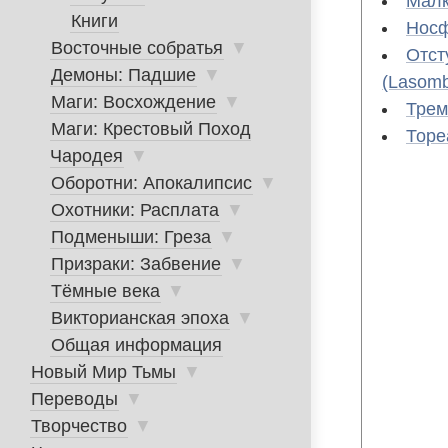
Малк
Книги
Носф
Восточные собратья
▼
Отст
Демоны: Падшие
▼
(Lasombr
Маги: Восхождение
▼
Трем
Маги: Крестовый Поход
Торе
Чародея
▼
Оборотни: Апокалипсис
▼
Охотники: Расплата
▼
Подменыши: Греза
▼
Призраки: Забвение
▼
Тёмные века
▼
Викторианская эпоха
▼
Общая информация
Новый Мир Тьмы
▼
Переводы
▼
Творчество
▼