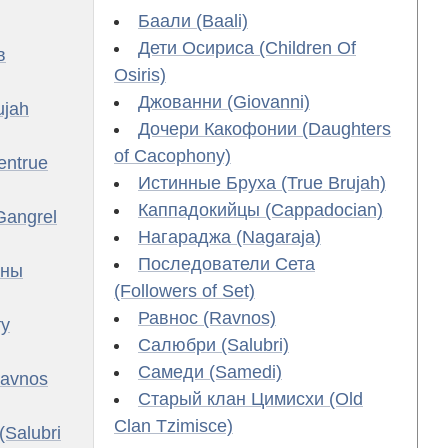
Баали (Baali)
Дети Осириса (Children Of
в
Osiris)
Джованни (Giovanni)
ujah
Дочери Какофонии (Daughters
of Cacophony)
entrue
Истинные Бруха (True Brujah)
Каппадокийцы (Cappadocian)
Gangrel
Нагараджа (Nagaraja)
Последователи Сета
аны
(Followers of Set)
Равнос (Ravnos)
ту
Салюбри (Salubri)
Самеди (Samedi)
Ravnos
Старый клан Цимисхи (Old
Clan Tzimisce)
Salubri