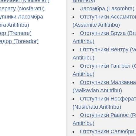
авианы (Malkavian)
Brothers)
ерату (Nosferatu)
Ласомбра (Lasombra)
упники Ласомбра
Отступники Ассамито
a Antitribu)
(Assamite Antitribu)
ер (Tremere)
Отступники Бруха (Br
адор (Toreador)
Antitribu)
Отступники Вентру (V
Antitribu)
Отступники Гангрел (
Antitribu)
Отступники Малкави
(Malkavian Antitribu)
Отступники Носфера
(Nosferatu Antitribu)
Отступники Равнос (
Antitribu)
Отступники Салюбри (