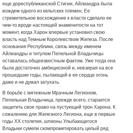
еще дореспубликанской Стигии, Айлиандра была
вождем одного из кельтских племен. Ее
стремительное восхождение к власти сделало ее
чем-то вроде настоящей знаменитости на тот
момент, когда Харон впервые установил свою
власть над Темным Королевством Железа. После
основания Республики, связь между именем
Айлиандры и титулом Пепельной Владычицы
оставалась общеизвестным фактом. Уже тогда она
была достаточно амбициозной и, невзирая на все
прошедшие годы, пылающий в ее сердце огонь
даже и не думал затухать.
В борьбе с мятежным Мрачным Легионом,
Пепельная Владычица, прежде всего, старается
защитить свое право на пустующий трон Харона. К
сожалению для Железного Легиона, еще в первые
годы ХХ столетия, шпионы Улыбающегося
Владыки сумели скомпрометировать целый ряд