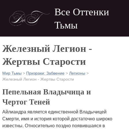
Skip
Все Оттенки
to
main
Тьмы
navigation
Железный Легион -
Жертвы Старости
Мир Тьмы
>
Призраки: Забвение
>
Легионы
>
Строка
Железный Легион - Жертвы Старости
навигации
Пепельная Владычица и
Чертог Теней
Айлиандра является единственной Владычицей
Смерти, имя и история которой достаточно широко
известны. Относительно поздно появившаяся в