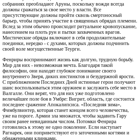
собраниях преобладают Аруны, поскольку вожди всегда
должны сражаться за свое место у власти. Все
присутствующие должны пройти сквозь смертоносный
барьер, чтобы принять участие в священных обрядах племени.
Вслед за этим обычно происходит ритуальное кровопускание,
нанесением на плоть рун и пытки захваченных врагов.
Мистические обряды включают в себя продолжительные
поединки, нередко - с духами, которых должны подчинить
своей воле могущественные Теурги.
Фенриры воспринимают жизнь как долгую, трудную борьбу.
Мир для них - невозможная мечта. Благодаря такой
философии, они находят глубокое понимание своего
внутреннего Зверя, диких инстинктов и безудержной ярости.
С приближением Последних Дней истинные герои получают
шанс воспользоваться этим оружием и заслужить себе место в
Валгалле. Они верят, что для них уже подготовлено
величайшее поле боя в Умбре: Вигрит, область, где состоится
последнее сражение Апокалипсиса. «Последняя зима»,
Фимбулвинтер, которая станет концом всего человечества,
уже на пороге. Армии зла множатся, чтобы задавить Гару
своим ранее невиданным числом. Потомки Фенрира
готовились к этому не одно поколение. Если наступает
Рагнарек, они поприветствуют его заточенными когтями и
обнаженными клинками.