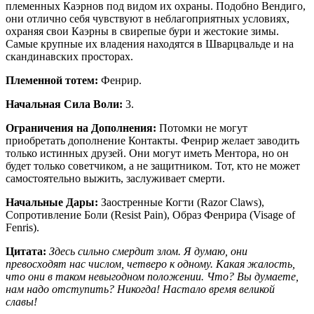
племенных Каэрнов под видом их охраны. Подобно Вендиго,
они отлично себя чувствуют в неблагоприятных условиях,
охраняя свои Каэрны в свирепые бури и жестокие зимы.
Самые крупные их владения находятся в Шварцвальде и на
скандинавских просторах.
Племенной тотем:
Фенрир.
Начальная Сила Воли:
3.
Ограничения на Дополнения:
Потомки не могут
приобретать дополнение Контакты. Фенрир желает заводить
только истинных друзей. Они могут иметь Ментора, но он
будет только советчиком, а не защитником. Тот, кто не может
самостоятельно выжить, заслуживает смерти.
Начальные Дары:
Заостренные Когти (Razor Claws),
Сопротивление Боли (Resist Pain), Образ Фенрира (Visage of
Fenris).
Цитата:
Здесь сильно смердит злом. Я думаю, они
превосходят нас числом, четверо к одному. Какая жалость,
что они в таком невыгодном положении. Что? Вы думаете,
нам надо отступить? Никогда! Настало время великой
славы!