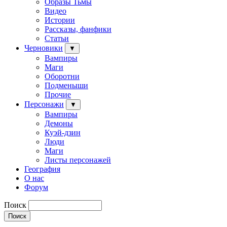
Образы Тьмы
Видео
Истории
Рассказы, фанфики
Статьи
Черновики
▼
Вампиры
Маги
Оборотни
Подменыши
Прочие
Персонажи
▼
Вампиры
Демоны
Куэй-дзин
Люди
Маги
Листы персонажей
География
О нас
Форум
Поиск