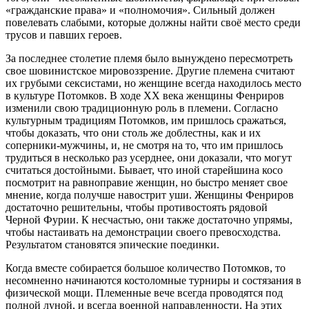
«гражданские права» и «полномочия». Сильный должен
повелевать слабыми, которые должны найти своё место среди
трусов и павших героев.
За последнее столетие племя было вынуждено пересмотреть
свое шовинистское мировоззрение. Другие племена считают
их грубыми сексистами, но женщине всегда находилось место
в культуре Потомков. В ходе XX века женщины Фенриров
изменили свою традиционную роль в племени. Согласно
культурным традициям Потомков, им пришлось сражаться,
чтобы доказать, что они столь же доблестны, как и их
соперники-мужчины, и, не смотря на то, что им пришлось
трудиться в несколько раз усерднее, они доказали, что могут
считаться достойными. Бывает, что иной старейшина косо
посмотрит на равноправие женщин, но быстро меняет свое
мнение, когда получше навострит уши. Женщины Фенриров
достаточно решительны, чтобы противостоять рядовой
Черной Фурии. К несчастью, они также достаточно упрямы,
чтобы настаивать на демонстрации своего превосходства.
Результатом становятся эпические поединки.
Когда вместе собирается большое количество Потомков, то
несомненно начинаются костоломные турниры и состязания в
физической мощи. Племенные вече всегда проводятся под
полной луной, и всегда военной направленности. На этих