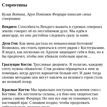
Стереотипы
Кулак Вотана, Арун Потомок Фенрира поносит своих
соперников:
Вендиго:
Способность Вендиго выжить в суровых северных
землях говорит об их несгибаемом духе. Мы идём в
авангарде, но они достойны следовать сразу за нами.
Дети Геи:
Как меня достала их невыносимая болтовня!
Возможно, им стоить прятаться в септе рядом с Костегрызами.
Я видел, как несколько их Арунов защищают себя в бою, но я
бы предпочел, чтобы они убивали побольше врагов…
Грызущие Кости:
Трусливые дворняги. Я полагаю, каждому
септу нужны обыватели. Стая должна обращаться к ним за
помощью, когда других вариантов больше нет. И даже тогда
своими методами они могут навлечь на великого героя столь
же великий позор.
Красные Когти:
Мы правильно поступим, заключив союз с
Когтями. Их инстинкты сильны, а в бою они свирепостью
равны самому Фенриру. Но они все еще не понимают, кто
настоящий враг. Слишком поздно, чтобы продолжать
отбраковывать людское стадо.