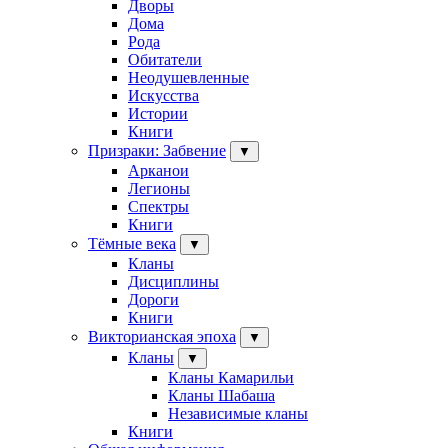
Дворы
Дома
Рода
Обитатели
Неодушевленные
Искусства
Истории
Книги
Призраки: Забвение
▼
Арканои
Легионы
Спектры
Книги
Тёмные века
▼
Кланы
Дисциплины
Дороги
Книги
Викторианская эпоха
▼
Кланы
▼
Кланы Камарильи
Кланы Шабаша
Независимые кланы
Книги