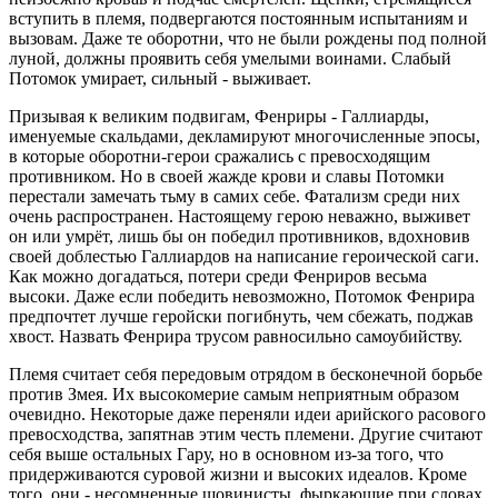
вступить в племя, подвергаются постоянным испытаниям и
вызовам. Даже те оборотни, что не были рождены под полной
луной, должны проявить себя умелыми воинами. Слабый
Потомок умирает, сильный - выживает.
Призывая к великим подвигам, Фенриры - Галлиарды,
именуемые скальдами, декламируют многочисленные эпосы,
в которые оборотни-герои сражались с превосходящим
противником. Но в своей жажде крови и славы Потомки
перестали замечать тьму в самих себе. Фатализм среди них
очень распространен. Настоящему герою неважно, выживет
он или умрёт, лишь бы он победил противников, вдохновив
своей доблестью Галлиардов на написание героической саги.
Как можно догадаться, потери среди Фенриров весьма
высоки. Даже если победить невозможно, Потомок Фенрира
предпочтет лучше геройски погибнуть, чем сбежать, поджав
хвост. Назвать Фенрира трусом равносильно самоубийству.
Племя считает себя передовым отрядом в бесконечной борьбе
против Змея. Их высокомерие самым неприятным образом
очевидно. Некоторые даже переняли идеи арийского расового
превосходства, запятнав этим честь племени. Другие считают
себя выше остальных Гару, но в основном из-за того, что
придерживаются суровой жизни и высоких идеалов. Кроме
того, они - несомненные шовинисты, фыркающие при словах