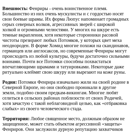
Внешность:
Фенриры - очень воинственное племя.
Большинство из них очень мускулисты и с гордостью носят
свои боевые шрамы. Их форма Люпус напоминает громадных
серых северных волков, агрессивных зверей с широкой
холкой и огромными челюстями. У многих на шкуре есть
темные вкрапления, хотя некоторые сторонники расовой
чистоты презирают любых Потомков, у которых цвет меха
неоднороден. В форме Хомид многие похожи на скандинавов,
германцев или англосаксов, но современные Фенриры могут
происходить из любой культуры, будучи достаточно сильными
воинами. Почти все Потомки способны похвастаться
впечатляющими шрамами и татуировками. Некоторые даже
ритуально клеймят свою шкуру или вырезают на коже руны.
Родня:
Потомки Фенрира изначально жили на своей родине в
Северной Европе, но они свободно проникали в другие
земли, подобно своим предкам-викингам. Многие любят
селиться в сельских районах поблизости от своих Родичей,
хотя зачастую с такой неблаговидной целью, как «отбраковка
слабых» из своего человеческого стада.
Территория:
Любое священное место, должным образом не
защищенное, может стать объектом агрессивной «защиты»
Фенриров. Они заслужили дурную репутацию захватчиков