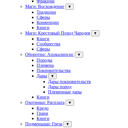
Фракции
Маги: Восхождение
▼
Традиции
Сферы
Конвенции
Книги
Маги: Крестовый Поход Чародея
▼
Книги
Сообщества
Сферы
Оборотни: Апокалипсис
▼
Породы
Племена
Покровительства
Дары
▼
Дары покровительств
Дары пород
Племенные дары
Книги
Охотники: Расплата
▼
Кредо
Грани
Книги
Подменыши: Греза
▼