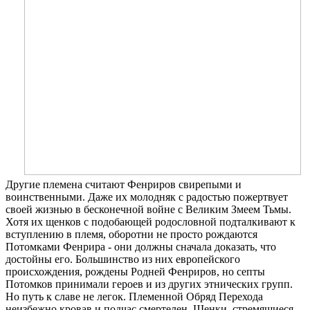
Другие племена считают Фенриров свирепыми и
воинственными. Даже их молодняк с радостью пожертвует
своей жизнью в бесконечной войне с Великим Змеем Тьмы.
Хотя их щенков с подобающей родословной подталкивают к
вступлению в племя, оборотни не просто рождаются
Потомками Фенрира - они должны сначала доказать, что
достойны его. Большинство из них европейского
происхождения, рождены Родней Фенриров, но септы
Потомков принимали героев и из других этнических групп.
Но путь к славе не легок. Племенной Обряд Перехода
неизбежно кровав и подчас смертелен. Щенки, стремящиеся