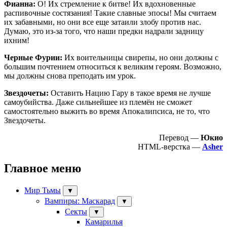
Фианна:
О! Их стремление к битве! Их вдохновенные
распивочные состязания! Такие славные эпосы! Мы считаем
их забавными, но они все еще затаили злобу против нас.
Думаю, это из-за того, что наши предки надрали задницу
ихним!
Черные Фурии:
Их воительницы свирепы, но они должны с
большим почтением относиться к великим героям. Возможно,
мы должны снова преподать им урок.
Звездочеты:
Оставить Нацию Гару в такое время не лучше
самоубийства. Даже сильнейшее из племён не сможет
самостоятельно выжить во время Апокалипсиса, не то, что
Звездочеты.
Перевод —
Юкио
HTML-верстка —
Asher
Главное меню
Мир Тьмы
▼
Вампиры: Маскарад
▼
Секты
▼
Камарилья