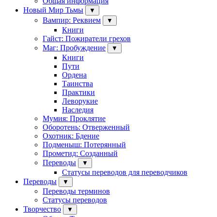
Общая информация
Новый Мир Тьмы
▼
Вампир: Реквием
▼
Книги
Гайст: Пожиратели грехов
Маг: Пробуждение
▼
Книги
Пути
Ордена
Таинства
Практики
Леворукие
Наследия
Мумия: Проклятие
Оборотень: Отверженный
Охотник: Бдение
Подменыш: Потерянный
Прометид: Созданный
Переводы
▼
Статусы переводов для переводчиков
Переводы
▼
Переводы терминов
Статусы переводов
Творчество
▼