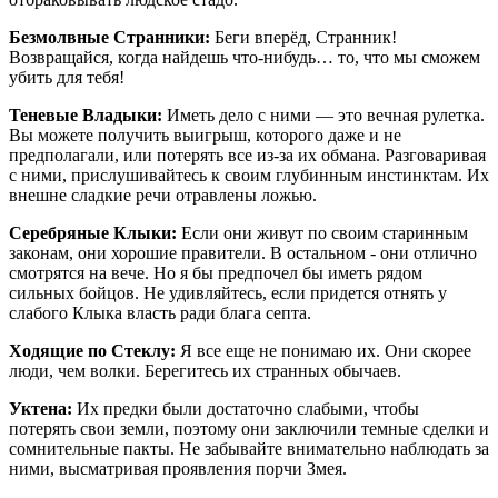
Безмолвные Странники:
Беги вперёд, Странник!
Возвращайся, когда найдешь что-нибудь… то, что мы сможем
убить для тебя!
Теневые Владыки:
Иметь дело с ними — это вечная рулетка.
Вы можете получить выигрыш, которого даже и не
предполагали, или потерять все из-за их обмана. Разговаривая
с ними, прислушивайтесь к своим глубинным инстинктам. Их
внешне сладкие речи отравлены ложью.
Серебряные Клыки:
Если они живут по своим старинным
законам, они хорошие правители. В остальном - они отлично
смотрятся на вече. Но я бы предпочел бы иметь рядом
сильных бойцов. Не удивляйтесь, если придется отнять у
слабого Клыка власть ради блага септа.
Ходящие по Стеклу:
Я все еще не понимаю их. Они скорее
люди, чем волки. Берегитесь их странных обычаев.
Уктена:
Их предки были достаточно слабыми, чтобы
потерять свои земли, поэтому они заключили темные сделки и
сомнительные пакты. Не забывайте внимательно наблюдать за
ними, высматривая проявления порчи Змея.