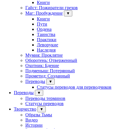
Книги
Гайст: Пожиратели грехов
Маг: Пробуждение
▼
Книги
Пути
Ордена
Таинства
Практики
Леворукие
Наследия
Мумия: Проклятие
Оборотень: Отверженный
Охотник: Бдение
Подменыш: Потерянный
Прометид: Созданный
Переводы
▼
Статусы переводов для переводчиков
Переводы
▼
Переводы терминов
Статусы переводов
Творчество
▼
Образы Тьмы
Видео
Истории