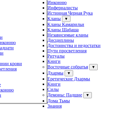
Инконню
Инферналисты
Истинная Черная Рука
Кланы
▼
Кланы Камарильи
Кланы Шабаша
Независимые кланы
ти
Дисциплины
Инконню
Достоинства и недостатки
адцати
Пути просветления
ли
Ритуалы
Книги
инии крови
Восточные собратья
▼
ветления
Дхармы
▼
Еретические Дхармы
Книги
e
Силы
нконню
Демоны: Падшие
ы
▼
Дома Тьмы
Знания