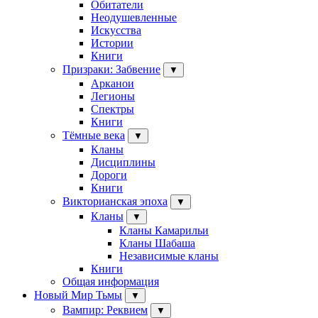
Обитатели
Неодушевленные
Искусства
Истории
Книги
Призраки: Забвение
▼
Арканои
Легионы
Спектры
Книги
Тёмные века
▼
Кланы
Дисциплины
Дороги
Книги
Викторианская эпоха
▼
Кланы
▼
Кланы Камарильи
Кланы Шабаша
Независимые кланы
Книги
Общая информация
Новый Мир Тьмы
▼
Вампир: Реквием
▼