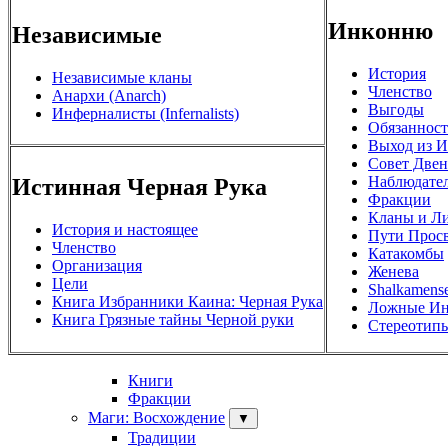
Инконню
Независимые
История
Независимые кланы
Членство
Анархи (Anarch)
Выгоды
Инферналисты (Infernalists)
Обязаннос
Выход из 
Совет Двен
Наблюдате
Истинная Черная Рука
Фракции
Кланы и Л
История и настоящее
Пути Прос
Членство
Катакомбы
Организация
Женева
Цели
Shalkamens
Книга Избранники Каина: Черная Рука
Ложные И
Книга Грязные тайны Черной руки
Стереотип
Книги
Фракции
Маги: Восхождение
▼
Традиции