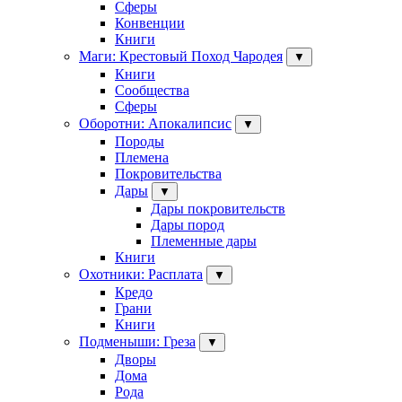
Сферы
Конвенции
Книги
Маги: Крестовый Поход Чародея
▼
Книги
Сообщества
Сферы
Оборотни: Апокалипсис
▼
Породы
Племена
Покровительства
Дары
▼
Дары покровительств
Дары пород
Племенные дары
Книги
Охотники: Расплата
▼
Кредо
Грани
Книги
Подменыши: Греза
▼
Дворы
Дома
Рода