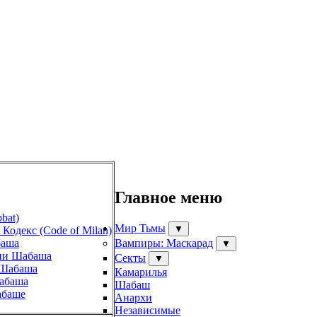
Главное меню
bat)
Мир Тьмы
▼
Кодекс (Code of Milan)
баша
Вампиры: Маскарад
▼
ии Шабаша
Секты
▼
 Шабаша
Камарилья
абаша
Шабаш
абаше
Анархи
Независимые