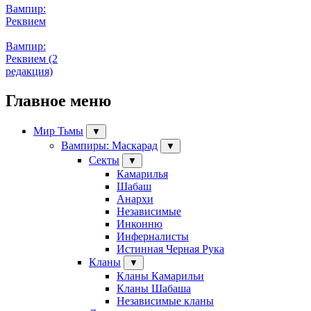
Вампир:
Реквием
Вампир:
Реквием (2
редакция)
Главное меню
Мир Тьмы
▼
Вампиры: Маскарад
▼
Секты
▼
Камарилья
Шабаш
Анархи
Независимые
Инконню
Инферналисты
Истинная Черная Рука
Кланы
▼
Кланы Камарильи
Кланы Шабаша
Независимые кланы