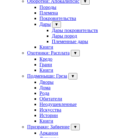
Оборотни: Апокалипсис
▼
Породы
Племена
Покровительства
Дары
▼
Дары покровительств
Дары пород
Племенные дары
Книги
Охотники: Расплата
▼
Кредо
Грани
Книги
Подменыши: Греза
▼
Дворы
Дома
Рода
Обитатели
Неодушевленные
Искусства
Истории
Книги
Призраки: Забвение
▼
Арканои