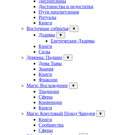
Дисциплины
Достоинства и недостатки
Пути просветления
Ритуалы
Книги
Восточные собратья
▼
Дхармы
▼
Еретические Дхармы
Книги
Силы
Демоны: Падшие
▼
Дома Тьмы
Знания
Книги
Фракции
Маги: Восхождение
▼
Традиции
Сферы
Конвенции
Книги
Маги: Крестовый Поход Чародея
▼
Книги
Сообщества
Сферы