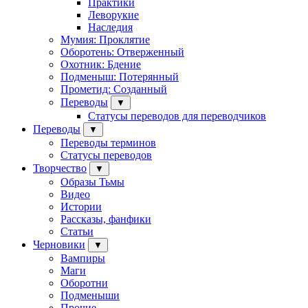
Практики
Леворукие
Наследия
Мумия: Проклятие
Оборотень: Отверженный
Охотник: Бдение
Подменыш: Потерянный
Прометид: Созданный
Переводы
▼
Статусы переводов для переводчиков
Переводы
▼
Переводы терминов
Статусы переводов
Творчество
▼
Образы Тьмы
Видео
Истории
Рассказы, фанфики
Статьи
Черновики
▼
Вампиры
Маги
Оборотни
Подменыши
Прочие