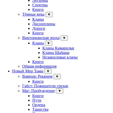
Легионы
Спектры
Книги
Тёмные века
▼
Кланы
Дисциплины
Дороги
Книги
Викторианская эпоха
▼
Кланы
▼
Кланы Камарильи
Кланы Шабаша
Независимые кланы
Книги
Общая информация
Новый Мир Тьмы
▼
Вампир: Реквием
▼
Книги
Гайст: Пожиратели грехов
Маг: Пробуждение
▼
Книги
Пути
Ордена
Таинства