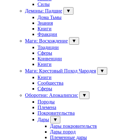
Силы
Демоны: Падшие
▼
Дома Тьмы
Знания
Книги
Фракции
Маги: Восхождение
▼
Традиции
Сферы
Конвенции
Книги
Маги: Крестовый Поход Чародея
▼
Книги
Сообщества
Сферы
Оборотни: Апокалипсис
▼
Породы
Племена
Покровительства
Дары
▼
Дары покровительств
Дары пород
Племенные дары