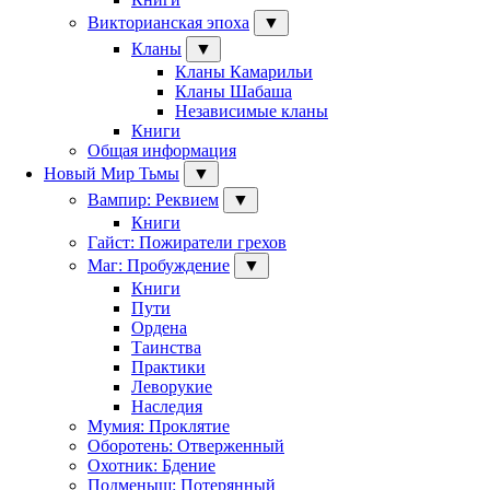
Викторианская эпоха
▼
Кланы
▼
Кланы Камарильи
Кланы Шабаша
Независимые кланы
Книги
Общая информация
Новый Мир Тьмы
▼
Вампир: Реквием
▼
Книги
Гайст: Пожиратели грехов
Маг: Пробуждение
▼
Книги
Пути
Ордена
Таинства
Практики
Леворукие
Наследия
Мумия: Проклятие
Оборотень: Отверженный
Охотник: Бдение
Подменыш: Потерянный