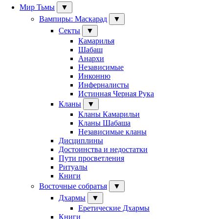
Мир Тьмы
▼
Главное
Вампиры: Маскарад
▼
меню
Секты
▼
Камарилья
Шабаш
Анархи
Независимые
Инконню
Инферналисты
Истинная Черная Рука
Кланы
▼
Кланы Камарильи
Кланы Шабаша
Независимые кланы
Дисциплины
Достоинства и недостатки
Пути просветления
Ритуалы
Книги
Восточные собратья
▼
Дхармы
▼
Еретические Дхармы
Книги