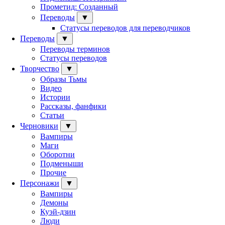
Прометид: Созданный
Переводы
▼
Статусы переводов для переводчиков
Переводы
▼
Переводы терминов
Статусы переводов
Творчество
▼
Образы Тьмы
Видео
Истории
Рассказы, фанфики
Статьи
Черновики
▼
Вампиры
Маги
Оборотни
Подменыши
Прочие
Персонажи
▼
Вампиры
Демоны
Куэй-дзин
Люди