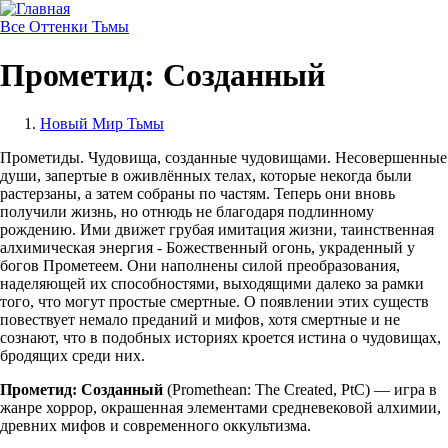
Skip
to
Все Оттенки Тьмы
main
navigation
Прометид: Созданный
Новый Мир Тьмы
Строка
Прометиды. Чудовища, созданные чудовищами. Несовершенные
навигации
души, запертые в оживлённых телах, которые некогда были
растерзаны, а затем собраны по частям. Теперь они вновь
получили жизнь, но отнюдь не благодаря подлинному
рождению. Ими движет грубая имитация жизни, таинственная
алхимическая энергия - Божественный огонь, украденный у
богов Прометеем. Они наполнены силой преобразования,
наделяющей их способностями, выходящими далеко за рамки
того, что могут простые смертные. О появлении этих существ
повествует немало преданий и мифов, хотя смертные и не
сознают, что в подобных историях кроется истина о чудовищах,
бродящих среди них.
Прометид: Созданный
(Promethean: The Created, PtC) — игра в
жанре хоррор, окрашенная элементами средневековой алхимии,
древних мифов и современного оккультизма.