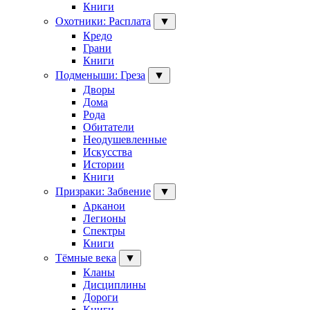
Книги
Охотники: Расплата
▼
Кредо
Грани
Книги
Подменыши: Греза
▼
Дворы
Дома
Рода
Обитатели
Неодушевленные
Искусства
Истории
Книги
Призраки: Забвение
▼
Арканои
Легионы
Спектры
Книги
Тёмные века
▼
Кланы
Дисциплины
Дороги
Книги