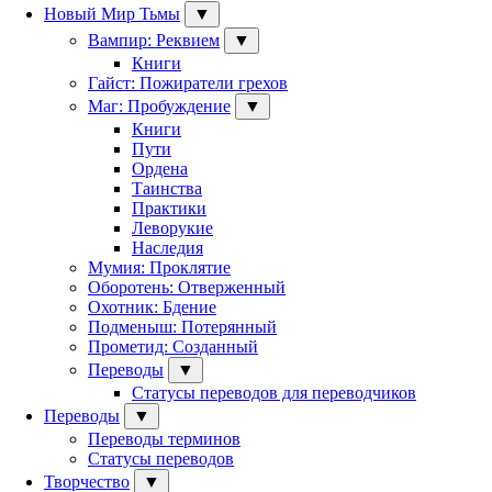
Новый Мир Тьмы
▼
Вампир: Реквием
▼
Книги
Гайст: Пожиратели грехов
Маг: Пробуждение
▼
Книги
Пути
Ордена
Таинства
Практики
Леворукие
Наследия
Мумия: Проклятие
Оборотень: Отверженный
Охотник: Бдение
Подменыш: Потерянный
Прометид: Созданный
Переводы
▼
Статусы переводов для переводчиков
Переводы
▼
Переводы терминов
Статусы переводов
Творчество
▼