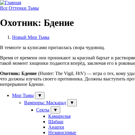
Skip
to
Все Оттенки Тьмы
main
navigation
Охотник: Бдение
Новый Мир Тьмы
Строка
В темноте за кулисами притаилась свора чудовищ.
навигации
Время от времени они проникают за красный бархат и растворяю
такой момент хищники подаются вперёд, заключая его в роковые
Охотник: Бдение
(Hunter: The Vigil, HtV) — игра о тех, кому 
что должны изучать своего противника. Должны выступить прот
непрерывное Бдение.
Мир Тьмы
▼
Главное
Вампиры: Маскарад
▼
меню
Секты
▼
Камарилья
Шабаш
Анархи
Независимые