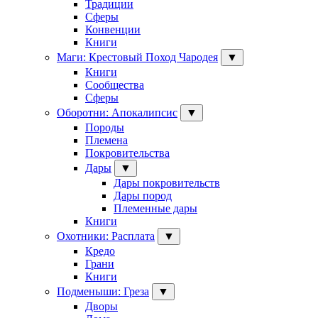
Традиции
Сферы
Конвенции
Книги
Маги: Крестовый Поход Чародея
▼
Книги
Сообщества
Сферы
Оборотни: Апокалипсис
▼
Породы
Племена
Покровительства
Дары
▼
Дары покровительств
Дары пород
Племенные дары
Книги
Охотники: Расплата
▼
Кредо
Грани
Книги
Подменыши: Греза
▼
Дворы