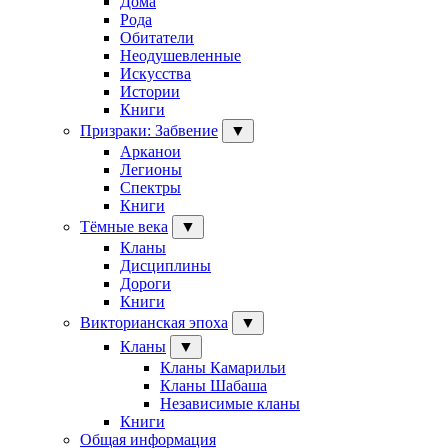
Дома
Рода
Обитатели
Неодушевленные
Искусства
Истории
Книги
Призраки: Забвение
▼
Арканои
Легионы
Спектры
Книги
Тёмные века
▼
Кланы
Дисциплины
Дороги
Книги
Викторианская эпоха
▼
Кланы
▼
Кланы Камарильи
Кланы Шабаша
Независимые кланы
Книги
Общая информация