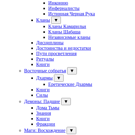
Инконню
Инферналисты
Истинная Черная Рука
Кланы
▼
Кланы Камарильи
Кланы Шабаша
Независимые кланы
Дисциплины
Достоинства и недостатки
Пути просветления
Ритуалы
Книги
Восточные собратья
▼
Дхармы
▼
Еретические Дхармы
Книги
Силы
Демоны: Падшие
▼
Дома Тьмы
Знания
Книги
Фракции
Маги: Восхождение
▼