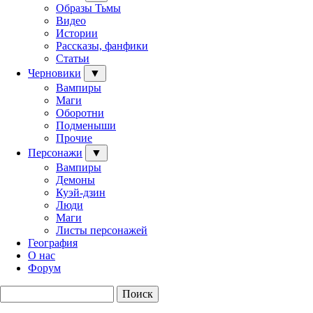
Образы Тьмы
Видео
Истории
Рассказы, фанфики
Статьи
Черновики
▼
Вампиры
Маги
Оборотни
Подменыши
Прочие
Персонажи
▼
Вампиры
Демоны
Куэй-дзин
Люди
Маги
Листы персонажей
География
О нас
Форум
Поиск