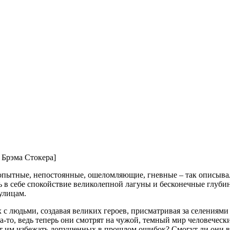
 Брэма Стокера]
опытные, непостоянные, ошеломляющие, гневные – так описыва
 в себе спокойствие великолепной лагуны и бесконечные глуби
улицам.
с людьми, создавая великих героев, присматривая за селениями
-то, ведь теперь они смотрят на чужой, темный мир человечески
ят им избежать допущенных в прошлом ошибок? Смогут ли они в