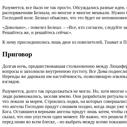
Разумеется, все было не так просто. Обсуждались разные идеи
распоряжениям Белиала, но многие и многие мешкали. Нужно 
Господней воле. Белиал объяснял, что это будет не неповинове
«Довольно», - повелел Белиал. – «Все, кто согласен, следуйте 
Решайтесь же, и решайтесь сейчас».
К нему присоединились лишь двое из повелителей, Тиамат и П
Приговор
Долгая ночь, предшествовавшая столкновению между Люциферо
вопросы и заполнили внутреннюю пустоту. Все Дома поднесли 
Нереиды же даровали им настойчивость, позволяющую извлекать
взглядов.
Разумеется, долго так продолжаться не могло. Но, хотя многие
люди размножались, заселяя землю. Они разработали ритуалы о
что лежали за морем. Строились лодки, на которых совершалис
что ангелы Господни придут слишком поздно, когда люди уже з
Бога. Оставшиеся верными ангелы придут лишь затем, чтобы ск
сказал, что они упустили один момент. Не важно, что решили
перед ними во всем блеске, - но выбрать между всеми показа