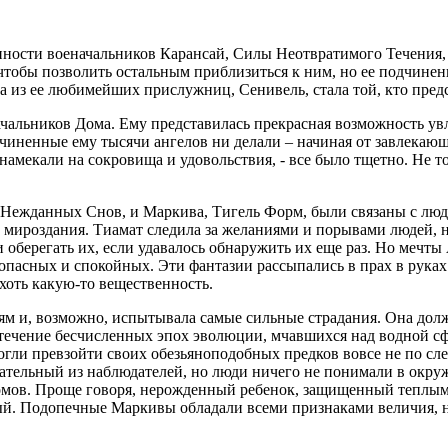
нности военачальников Карансай, Силы Неотвратимого Течения,
чтобы позволить остальным приблизиться к ним, но ее подчине
а из ее любимейших прислужниц, Сенивель, стала той, кто пред
льников Дома. Ему представилась прекрасная возможность увле
одчиненные ему тысячи ангелов ни делали – начиная от завлека
намекали на сокровища и удовольствия, - все было тщетно. Не
а Нежданных Снов, и Маркива, Тигель Форм, были связаны с л
 мироздания. Тиамат следила за желаниями и порывами людей, но
и оберегать их, если удавалось обнаружить их еще раз. Но меч
зопасных и спокойных. Эти фантазии рассыпались в прах в руках
хоть какую-то вещественность.
м и, возможно, испытывала самые сильные страдания. Она должна
в течение бесчисленных эпох эволюции, мчавшихся над водной с
гли превзойти своих обезьяноподобных предков вовсе не по сле
мательный из наблюдателей, но люди ничего не понимали в окр
омов. Проще говоря, нерожденный ребенок, защищенный теплыми
ный. Подопечные Маркивы обладали всеми признаками величия, но