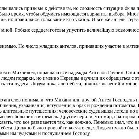
, слышались призывы к действиям, но сложность ситуации была п
было время, чтобы обдумать имеющиеся варианты выбора. Мног
ние, но правильное толкование Его указов. И все же ангелы терз
за мной. Робкие сердцем готовы упустить величайшую возможность
енемью. Но число младших ангелов, принявших участие в мятеж
м и Михаилом, оправдала все надежды Ангелов Глубин. Они на
людям подарки, но именно Нереиды научили их обращаться с эти
 эти чудеса. Людям показали небеса, полные значений и узоров
 из ангелов понимали, что Михаил или другой Ангел Господень пр
бщения, ухаживания, вступления в брак и рождения потомства. Н
ь длительные путешествия; человеческие суденышки летели по в
аселят большинство земель. Другие верили, что мир, в котором 
азать, что все развивается так, как должно. Пенемью знал, что
 Небеса. Должно было произойти кое-что еще. Людям нужно было
нными им чудесами и послушанием Господу.