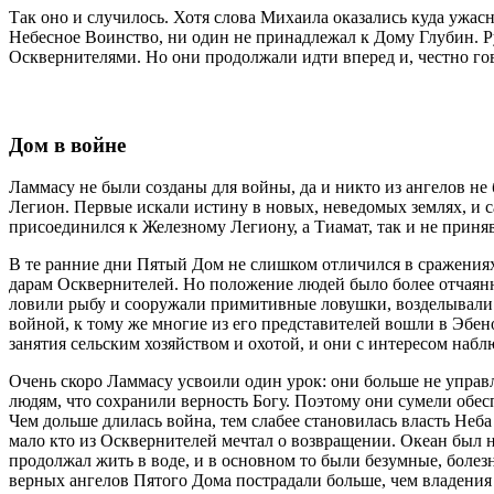
Так оно и случилось. Хотя слова Михаила оказались куда ужас
Небесное Воинство, ни один не принадлежал к Дому Глубин. Ру
Осквернителями. Но они продолжали идти вперед и, честно гов
Дом в войне
Ламмасу не были созданы для войны, да и никто из ангелов н
Легион. Первые искали истину в новых, неведомых землях, и с
присоединился к Железному Легиону, а Тиамат, так и не приня
В те ранние дни Пятый Дом не слишком отличился в сражения
дарам Осквернителей. Но положение людей было более отчаян
ловили рыбу и сооружали примитивные ловушки, возделывали 
войной, к тому же многие из его представителей вошли в Эбе
занятия сельским хозяйством и охотой, и они с интересом наб
Очень скоро Ламмасу усвоили один урок: они больше не управл
людям, что сохранили верность Богу. Поэтому они сумели обесп
Чем дольше длилась война, тем слабее становилась власть Неба
мало кто из Осквернителей мечтал о возвращении. Океан был н
продолжал жить в воде, и в основном то были безумные, болез
верных ангелов Пятого Дома пострадали больше, чем владения и