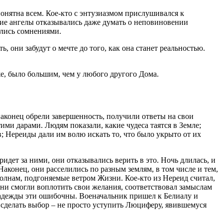
онятна всем. Кое-кто с энтузиазмом прислушивался к
ие ангелы отказывались даже думать о неповиновении
ались сомнениями.
, они забудут о мечте до того, как она станет реальностью.
е, было большим, чем у любого другого Дома.
конец обрели завершенность, получили ответы на свои
ми дарами. Людям показали, какие чудеса таятся в Земле;
; Нереиды дали им волю искать то, что было укрыто от их
идет за ними, они отказывались верить в это. Ночь длилась, и
аконец, они расселились по разным землям, в том числе и тем,
олнам, подгоняемые ветром Жизни. Кое-кто из Нереид считал,
они смогли воплотить свои желания, соответствовал замыслам
 надежды эти ошибочны. Военачальник пришел к Белиалу и
 сделать выбор – не просто уступить Люциферу, явившемуся