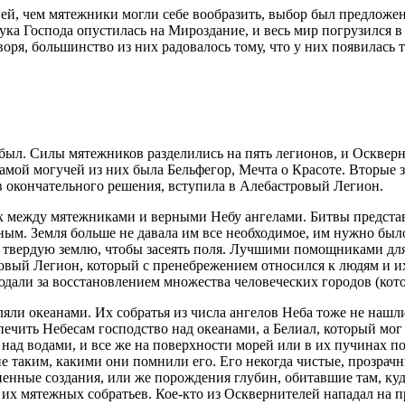
ней, чем мятежники могли себе вообразить, выбор был предложен 
ка Господа опустилась на Мироздание, и весь мир погрузился в 
оря, большинство из них радовалось тому, что у них появилась 
е был. Силы мятежников разделились на пять легионов, и Оскве
амой могучей из них была Бельфегор, Мечта о Красоте. Вторые 
в окончательного решения, вступила в Алебастровый Легион.
х между мятежниками и верными Небу ангелами. Битвы представ
ным. Земля больше не давала им все необходимое, им нужно бы
твердую землю, чтобы засеять поля. Лучшими помощниками для
новый Легион, который с пренебрежением относился к людям и 
людали за восстановлением множества человеческих городов (кот
яли океанами. Их собратья из числа ангелов Неба тоже не нашли
ечить Небесам господство над океанами, а Белиал, который мог 
 над водами, и все же на поверхности морей или в их пучинах по
е таким, какими они помнили его. Его некогда чистые, прозрач
ненные создания, или же порождения глубин, обитавшие там, куд
х мятежных собратьев. Кое-кто из Осквернителей нападал на про