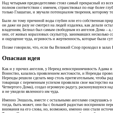
Над четырьмя предводителями стоял самый прекрасный из всех 
полном соответствии с именем, странствовал по еще более глуб
только Глашатаи, и звучали потенциалом творения, которому т
Были ли тому причиной воды глубин или его собственная приро
он даже ни разу не смотрел на людей издалека, как делали остал
владениям, Белиал был самым свободным из ангелов Дома – а, м
они, от живых коралловых скульптур, занимавших несколько с
и ощущение чуда, игривость и жертвенность, которые были сут
Позже говорили, что, если бы Великий Спор проходил в залах 
Опасная идея
Как и у прочих ангелов, у Нереид невосприимчивость Адама и 
Воинство, казались проявлением жестокости, и Нереиды прове
Нереиды решили сделать мир столь притягательным, чтобы радо
товарищи с переменным успехом проявляли свое мастерство на
Четвертого Дома), создал огромную радугу, раскинувшуюся на
и не увидели явленного им чуда.
Именно Эншаэль, вместе с остальными ангелами сокрушаясь о п
тогда, быть может, они бы с большей радостью восприняли пер
внимания на его слова, но, возможно, именно они стали исто