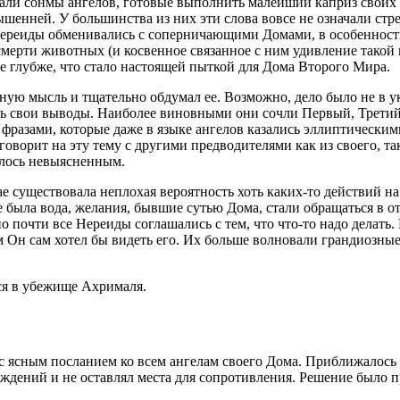
ужали сонмы ангелов, готовые выполнить малейший каприз своих
вышенней. У большинства из них эти слова вовсе не означали с
 Нереиды обменивались с соперничающими Домами, в особенност
 смерти животных (и косвенное связанное с ним удивление такой 
ще глубже, что стало настоящей пыткой для Дома Второго Мира.
ную мысль и тщательно обдумал ее. Возможно, дело было не в ука
ь свои выводы. Наиболее виновными они сочли Первый, Третий и
 фразами, которые даже в языке ангелов казались эллиптическим
говорит на эту тему с другими предводителями как из своего, т
талось невыясненным.
е существовала неплохая вероятность хоть каких-то действий н
де была вода, желания, бывшие сутью Дома, стали обращаться в 
 почти все Нереиды соглашались с тем, что что-то надо делать.
 Он сам хотел бы видеть его. Их больше волновали грандиозные 
ся в убежище Ахрималя.
 ясным посланием ко всем ангелам своего Дома. Приближалось в
ждений и не оставлял места для сопротивления. Решение было пр