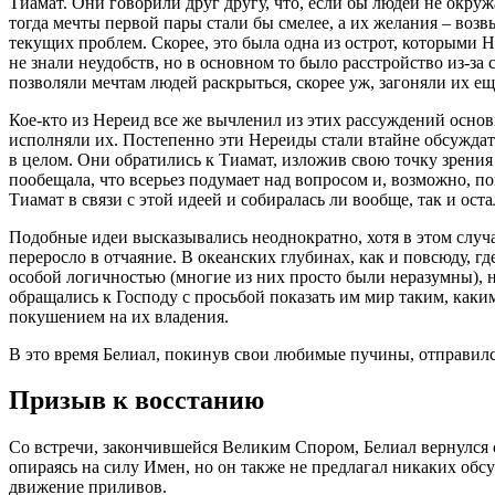
Тиамат. Они говорили друг другу, что, если бы людей не окр
тогда мечты первой пары стали бы смелее, а их желания – воз
текущих проблем. Скорее, это была одна из острот, которыми
не знали неудобств, но в основном то было расстройство из-за
позволяли мечтам людей раскрыться, скорее уж, загоняли их е
Кое-кто из Нереид все же вычленил из этих рассуждений основ
исполняли их. Постепенно эти Нереиды стали втайне обсуждат
в целом. Они обратились к Тиамат, изложив свою точку зрения
пообещала, что всерьез подумает над вопросом и, возможно, по
Тиамат в связи с этой идеей и собиралась ли вообще, так и ос
Подобные идеи высказывались неоднократно, хотя в этом случа
переросло в отчаяние. В океанских глубинах, как и повсюду, г
особой логичностью (многие из них просто были неразумны), но
обращались к Господу с просьбой показать им мир таким, каким
покушением на их владения.
В это время Белиал, покинув свои любимые пучины, отправил
Призыв к восстанию
Со встречи, закончившейся Великим Спором, Белиал вернулся с
опираясь на силу Имен, но он также не предлагал никаких обсу
движение приливов.