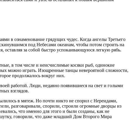
аями в ознаменование грядущих чудес. Когда ангелы Третьего
аскинувшимся под Небесами океанам, чтобы потом строить на
я, оставляя за собой быстро успокаивающуюся легкую рябь.
тные, в том числе и неисчислимые косяки рыб, одинокие
рых можно играть. Изощренные танцы невероятной сложности,
оторое продолжалось вокруг них.
своей работой. Люди, недавно появившиеся на свет и голыми
тных взглядов.
ылилось в мятеж. Но почти никто не спорил с Нереидами,
 пели, разговаривали, спорили, строили огромные дворцы из
евались, что именно для этого и были созданы, как не
в шутку, говорили, что даже младший Дом Второго Мира