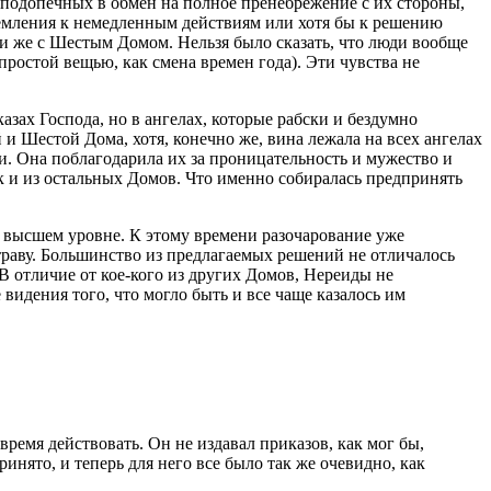
 подопечных в обмен на полное пренебрежение с их стороны,
тремления к немедленным действиям или хотя бы к решению
и же с Шестым Домом. Нельзя было сказать, что люди вообще
простой вещью, как смена времен года). Эти чувства не
зах Господа, но в ангелах, которые рабски и бездумно
 Шестой Дома, хотя, конечно же, вина лежала на всех ангелах
и. Она поблагодарила их за проницательность и мужество и
ак и из остальных Домов. Что именно собиралась предпринять
а высшем уровне. К этому времени разочарование уже
отраву. Большинство из предлагаемых решений не отличалось
 В отличие от кое-кого из других Домов, Нереиды не
видения того, что могло быть и все чаще казалось им
ремя действовать. Он не издавал приказов, как мог бы,
инято, и теперь для него все было так же очевидно, как