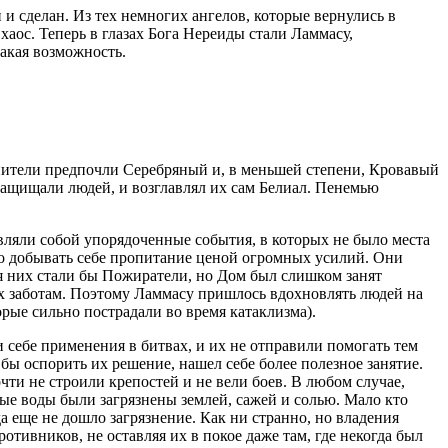
и сделан. Из тех немногих ангелов, которые вернулись в
хаос. Теперь в глазах Бога Нереиды стали Ламмасу,
такая возможность.
рнители предпочли Серебряный и, в меньшей степени, Кровавый
защищали людей, и возглавлял их сам Белиал. Пенемью
ляли собой упорядоченные события, в которых не было места
ло добывать себе пропитание ценой огромных усилий. Они
 них стали бы Пожиратели, но Дом был слишком занят
их заботам. Поэтому Ламмасу пришлось вдохновлять людей на
орые сильно пострадали во время катаклизма).
 себе применения в битвах, и их не отправили помогать тем
бы оспорить их решение, нашел себе более полезное занятие.
чти не строили крепостей и не вели боев. В любом случае,
ные воды были загрязнены землей, сажей и солью. Мало кто
а еще не дошло загрязнение. Как ни странно, но владения
тивников, не оставляя их в покое даже там, где некогда был