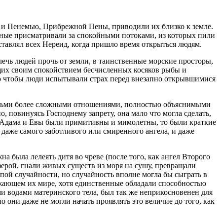
 и Пенемью, Прибрежной Пены, приводили их близко к земле.
нные присматривали за спокойными потоками, из которых пили
ставлял всех Нереид, когда пришло время открыться людям.
чь людей прочь от земли, в таинственные морские просторы,
ющих своим спокойствием бесчисленных косяков рыбы и
 то чтобы люди испытывали страх перед внезапно открывшимися
юдьми более сложными отношениями, полностью объяснимыми
, повинуясь Господнему запрету, она мало что могла сделать,
ты Адама и Евы были примитивны и мимолетны, то были краткие
 даже самого заботливого или смиренного ангела, и даже
 была лелеять дитя во чреве (после того, как ангел Второго
ферой, гнали живых существ из моря на сушу, превращали
пой случайности, но случайность вполне могла бы сыграть в
ужающем их мире, хотя единственные обладали способностью
 водами материнского тела, был так же неприкосновенен для
 они даже не могли начать проявлять это величие до того, как