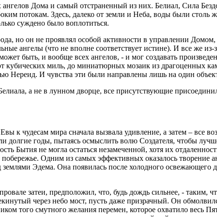
ангелов Дома и самый отстраненный из них. Белиал, Сила Бездо
оким потокам. Здесь, далеко от земли и Неба, воды были столь ж
олько суждено было воплотиться.
да, но он не проявлял особой активности в управлении Домом, п
ьные ангелы (что не вполне соответствует истине). И все же из-з
ожет быть, и вообще всех ангелов, - и мог создавать произведен
от кубических миль, до миниатюрных мозаик из драгоценных ка
ью Нереид. И чувства эти были направлены лишь на один объект
Белиала, а не в лунном дворце, все присутствующие присоедини
Евы к чудесам мира сначала вызвала удивление, а затем – все в
ли долгие годы, пытаясь осмыслить волю Создателя, чтобы лучш
сть Бытия не могла остаться незамеченной, хотя их отдаленност
 побережье. Одним из самых эффективных оказалось творение а
д землями Эдема. Она появилась после холодного освежающего д
ровале затеи, предположил, что, будь дождь сильнее, - таким, 
екинутый через небо мост, пусть даже призрачный. Он обмолвил
чником того смутного желания перемен, которое охватило весь 