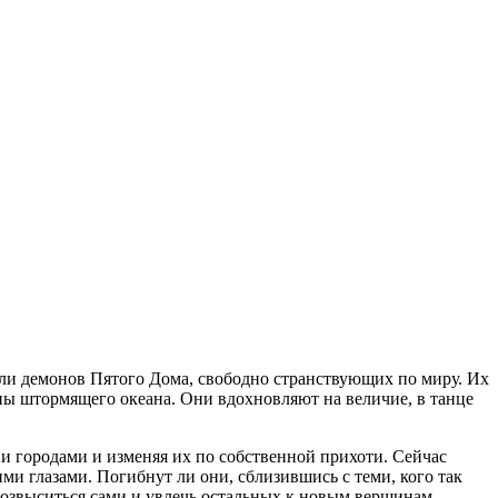
ли демонов Пятого Дома, свободно странствующих по миру. Их
ны штормящего океана. Они вдохновляют на величие, в танце
 и городами и изменяя их по собственной прихоти. Сейчас
ми глазами. Погибнут ли они, сблизившись с теми, кого так
озвыситься сами и увлечь остальных к новым вершинам