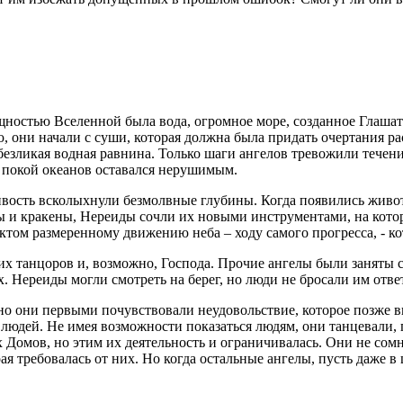
ностью Вселенной была вода, огромное море, созданное Глашат
, они начали с суши, которая должна была придать очертания р
езликая водная равнина. Только шаги ангелов тревожили течени
я покой океанов оставался нерушимым.
живость всколыхнули безмолвные глубины. Когда появились живо
 и кракены, Нереиды сочли их новыми инструментами, на кото
ктом размеренному движению неба – ходу самого прогресса, - к
их танцоров и, возможно, Господа. Прочие ангелы были заняты 
. Нереиды могли смотреть на берег, но люди не бросали им отве
но они первыми почувствовали неудовольствие, которое позже в
р людей. Не имея возможности показаться людям, они танцевали,
 Домов, но этим их деятельность и ограничивалась. Они не сомн
ая требовалась от них. Но когда остальные ангелы, пусть даже 