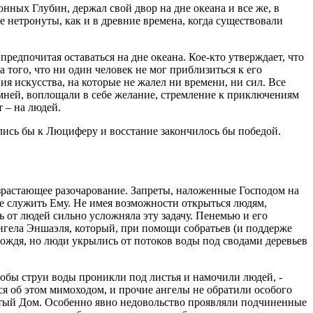
нных Глубин, держал свой двор на дне океана и все же, в
е нетронуты, как и в древние времена, когда существовали
редпочитая оставаться на дне океана. Кое-кто утверждает, что
а того, что ни один человек не мог приблизиться к его
ия искусства, на которые не жалел ни времени, ни сил. Все
мней, воплощали в себе желание, стремление к приключениям
 – на людей.
лись бы к Люциферу и восстание закончилось бы победой.
озрастающее разочарование. Запреты, наложенные Господом на
е служить Ему. Не имея возможности открыться людям,
ь от людей сильно усложняла эту задачу. Пенемью и его
нгела Эншаэля, который, при помощи собратьев (и поддерже
ождя, но люди укрылись от потоков воды под сводами деревьев
чтобы струи воды проникли под листья и намочили людей, -
ся об этом мимоходом, и прочие ангелы не обратили особого
Пятый Дом. Особенно явно недовольство проявляли подчиненные