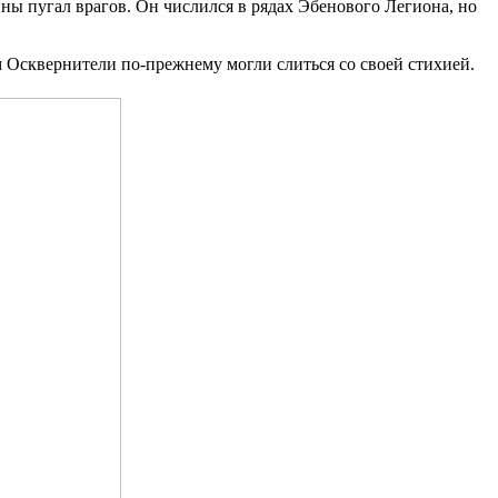
ны пугал врагов. Он числился в рядах Эбенового Легиона, но
м Осквернители по-прежнему могли слиться со своей стихией.