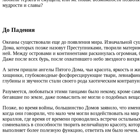
мудрости и славы?
До Падения
Океаны существовали еще до появления мира. Изначальной сущ
Дома, которых позже назовут Преступниками, творили материю
ней. Между островами и континентами раскинулась огромная, б
Даже после всех бурь, после охватившего небо звездного вихр
А затем пришли ангелы Пятого Дома, чьи красота, яркость и 
хищники, глубоководные фосфоресцирующие твари, левиафаны
глубины и звучности стали своего рода хаотическим контрапун
Разумеется, любоваться этими танцами было некому, кроме сам
бегавшие по земле, даже помыслить не могли о подобных вещах
Позже, во время войны, большинство Домов заявило, что имен
когда они говорили, что мало чем могли воздействовать на ми
кораллов, где время от времени проводились встречи остальных
сомневались в способности творить величайшую красоту, котор
выполняет более полезную функцию, ответить им было нечем.