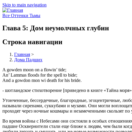
Skip to main navigation
Все Оттенки Тьмы
Глава 5: Дом неумолчных глубин
Строка навигации
Главная
>
Дома Падших
A gowden moon on a flowin’ tide;
An’ Lammas floods for the spell to bide;
And a gowdon mon wi death for his bride.
- шотландское стихотворение [приведено в книге «Тайна моря»
Утонченные, бессердечные, благородные, эгоцентричные, люб
называли сиренами, суккубами и музами. Они могли воплощать
проходят через ночные кошмары и незамеченными скользят по 
Во время войны с Небесами они состояли в особых отношениях 
падшие Осквернители стали еще ближе к людям, чем были когда
любили терзать и смущать, или же новые возможности позвол