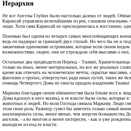
Иерархия
Не все Ангелы Глубин были настолько далеки от людей. Обяза
Карансай управляла величайшими из рек, слишком опасными, 
люди. Хотя сама Карансай не присоединилась к восстанию, одн
Пенемью был одним из четырех самых многообещающих военача
ведь он надзирал за границей двух стихий. Но чего бы он и п
заканчивая одинокими островками, которые всем своим видом 
возможностями, скорее, они не утруждали себя мыслями о них.
Остальные два предводителя Нереид – Тиамат, Хранительниц
только на иных, менее материальных, но все же реальных слоях
кроме как отвечать на человеческие мечты, скрытые мыслями, 
фантазии о тропах, отвергнутых ради иных путей, таких же бе
помощь Четвертого Дома не смогла придать владениям Тиамат 
Маркива благодаря своим обязанностям была ближе всех к людя
Дома вдохнул в него жизнь), в ее власти были силы, которые 
животных в людей. Но воля Господа связала Маркиву. Люди смо
этом свою роль. Разницу сумел бы заметить только самый вни
анализировать силы, менее явные, чем энергия большинства Д
ангелов, - а во многом и менее интересен, - как и уже рожден
выходили из-под ее власти.