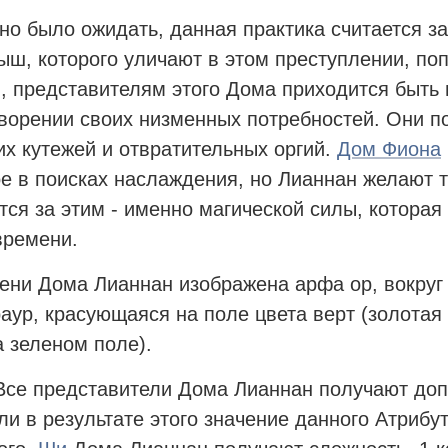
но было ожидать, данная практика считается з
ш, которого уличают в этом преступлении, поп
, представителям этого Дома приходится быть
ворении своих низменных потребностей. Они п
их кутежей и отвратительных оргий.
Дом Фиона
е в поисках наслаждения, но Лианнан желают то
тся за этим - именно магической силы, которая
времени.
ени Дома Лианнан изображена арфа ор, вокруг
раур, красующаяся на поле цвета верт (золотая
а зеленом поле).
 Все представители Дома Лианнан получают до
ли в результате этого значение данного Атрибу