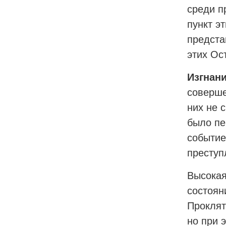
среди п
пункт э
предста
этих Ос
Изгнан
соверше
них не 
было пе
событие
преступ
Высокая
состоян
Проклят
но при 