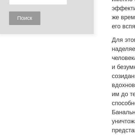
эффекти
же врем
его вспя
Для это
наделяе
человек
и безум
созидан
вдохнов
им до т
способн
Банальн
уничтож
предста