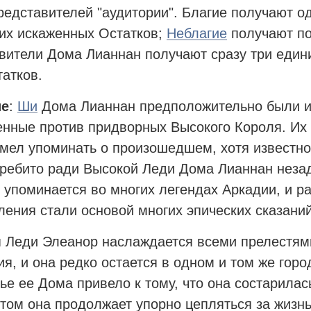
редставителей "аудитории". Благие получают о
тих искаженных Остатков;
Неблагие
получают по
вители Дома Лианнан получают сразу три един
татков.
ие
:
Ши
Дома Лианнан предположительно были из
нные против придворных Высокого Короля. Их г
смел упоминать о произошедшем, хотя известно
ребито ради Высокой Леди Дома Лианнан незад
 упоминается во многих легендах Аркадии, и р
ления стали основой многих эпических сказаний
 Леди Элеанор наслаждается всеми прелестям
ия, и она редко остается в одном и том же горо
ье ее Дома привело к тому, что она состарилась
этом она продолжает упорно цепляться за жизн