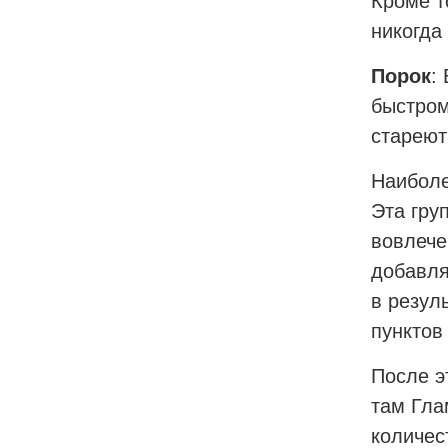
Кроме т
никогда
Порок
:
быстром
стареют
Наиболе
Эта гру
вовлече
добавля
в резул
пунктов
После э
там Гла
количес