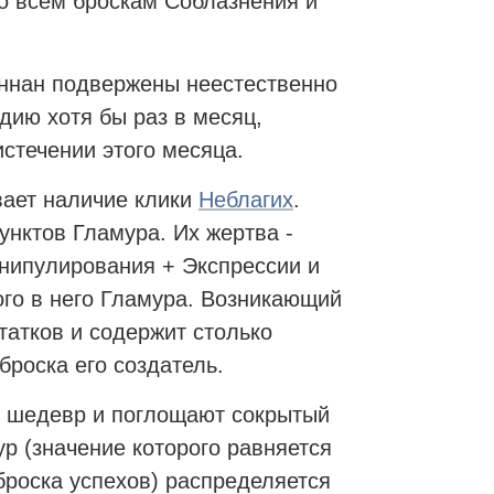
о всем броскам Соблазнения и
нан подвержены неестественно
дию хотя бы раз в месяц,
стечении этого месяца.
вает наличие клики
Неблагих
.
унктов Гламура. Их жертва -
анипулирования + Экспрессии и
ого в него Гламура. Возникающий
татков и содержит столько
броска его создатель.
й шедевр и поглощают сокрытый
ур (значение которого равняется
броска успехов) распределяется