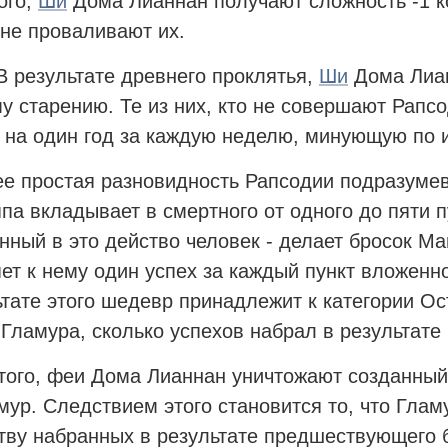
ого,
Ши
Дома Лианнан получают сложность -1 к
 не проваливают их.
 В результате древнего проклятья,
Ши
Дома Лиан
у старению. Те из них, кто не совершают Рапсо
 на один год за каждую неделю, минующую по и
е простая разновидность Рапсодии подразуме
ппа вкладывает в смертного от одного до пяти п
нный в это действо человек - делает бросок М
ет к нему один успех за каждый пункт вложенн
ьтате этого шедевр принадлежит к категории Ос
 Гламура, сколько успехов набрал в результате 
того, феи Дома Лианнан уничтожают созданны
мур. Следствием этого становится то, что Глам
тву набранных в результате предшествующего 