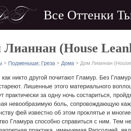
Все Оттенки Т
 Лианнан (House Lean
ы
>
Подменыши: Греза
>
Дома
>
Дом Лианнан (House
ока
 как никто другой почитают Гламур. Без Гламу
игации
стареют. Лишенные этого материального вопло
ут практически за одну ночь состариться, пройд
ая невообразимую боль, сопровождающую кажд
ству фей известно об этом проклятье и многие 
тво Гламура способно справиться с ним. Тем не
запретная практика, именуемая Рапсодией, яв