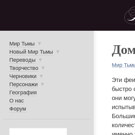
Skip
to
main
navigation
Главное
Мир Тьмы
▼
Дом
Новый Мир Тьмы
▼
меню
Переводы
▼
Мир Тьм
Творчество
▼
Стр
Черновики
▼
Эти феи
нав
Персонажи
▼
быстро 
География
они мог
О нас
испытыв
Форум
Большин
количес
Поиск
именно 