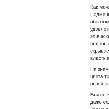
Как мож
Подмены
образом
удовлет
эпическ
подобно
скрывае
власть 
На знам
цвета т
розой н
Благо
:
даже ес