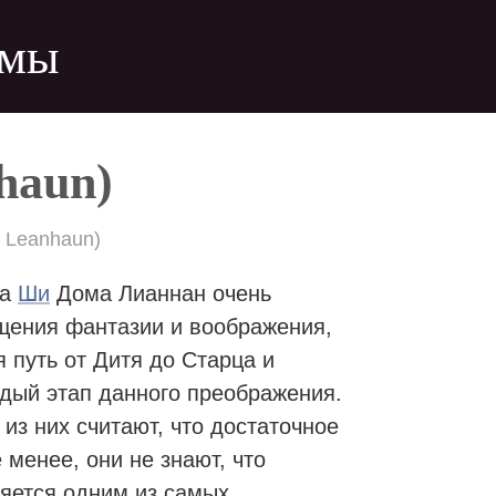
ьмы
haun)
 Leanhaun)
ра
Ши
Дома Лианнан очень
щения фантазии и воображения,
я путь от Дитя до Старца и
ый этап данного преображения.
из них считают, что достаточное
 менее, они не знают, что
ляется одним из самых