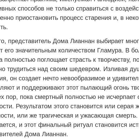
вных способов не только справиться с воздейс
енно приостановить процесс старения и, в неко
ть.
го, представитель Дома Лианнан выбирает мно
т его значительным количеством Гламура. В бо
а полностью поглощает страсть к творчеству, п
но трудиться над своим шедевром. Изливая ду
ия, он создает нечто невообразимое и удивите
ляют и поддерживают этот пылающий огонь тво
ех пор, пока смертный полностью не исчерпает
ости. Результатом этого становится или серая 
ости, или же трагическая и ужасающая смерть. 
ается, и этот финальный ритуал становится и
вителей Дома Лианнан.