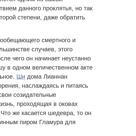
твием данного проклятья, но так
торой степени, даже обратить
гообещающего смертного и
льшинстве случаев, этого
осле чего он начинает неустанно
шу в одном величественном акте
льное.
Ши
дома Лианнан
рения, наслаждаясь и питаясь
 свои созидательные
жизнь, проходящая в оковах
Что же касается шедевра, то он
стинным пиром Гламура для