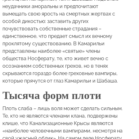
неудачники аморальны и предпочитают
вымещать свою ярость на смертных жертвах с
особой дикостью: заставить других
почувствовать собственные страдания –
единственное, что предает смысл их вечному
проклятому существованию. В Камарильи
представлены наиболее «святые» члены
общества Носферату, те, кто живет вечно с
осознанием собственных грехов, но в тенях
скрываются гораздо более греховные вампиры,
которые прячутся от глаз Камарильи и Шабаша.
Тысяча форм плоти
Плоть слаба – лишь воля может сделать сильным.
Те, кто не являются членами клана, подвержены
клише, что Канализационные Крысы являются
«наиболее человечными вампирами, несмотря на
свой ужасный облик». На самом деле Носферату