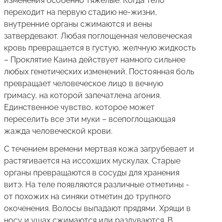
изменения особенно тяжелые. Когда тело
переходит на первую стадию не-жизни,
внутренние органы сжимаются и вены
затвердевают. Любая поглощенная человеческая
кровь превращается в густую, желчную жидкость
– Проклятие Каина действует намного сильнее
любых генетических изменений. Постоянная боль
превращает человеческое лицо в вечную
гримасу, на которой запечатлена агония.
Единственное чувство, которое может
переселить все эти муки – всепоглощающая
жажда человеческой крови.
С течением времени мертвая кожа загрубевает и
растягивается на иссохших мускулах. Старые
органы превращаются в сосуды для хранения
витэ. На теле появляются различные отметины -
от похожих на синяки отметин до трупного
окоченения. Волосы выпадают прядями. Хрящи в
носу и ушах сжимаются или раздуваются. В