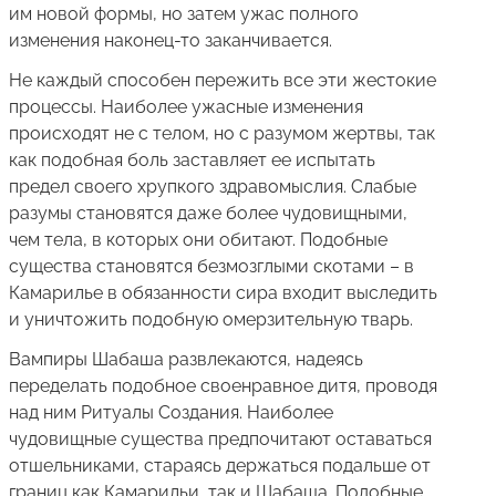
им новой формы, но затем ужас полного
изменения наконец-то заканчивается.
Не каждый способен пережить все эти жестокие
процессы. Наиболее ужасные изменения
происходят не с телом, но с разумом жертвы, так
как подобная боль заставляет ее испытать
предел своего хрупкого здравомыслия. Слабые
разумы становятся даже более чудовищными,
чем тела, в которых они обитают. Подобные
существа становятся безмозглыми скотами – в
Камарилье в обязанности сира входит выследить
и уничтожить подобную омерзительную тварь.
Вампиры Шабаша развлекаются, надеясь
переделать подобное своенравное дитя, проводя
над ним Ритуалы Создания. Наиболее
чудовищные существа предпочитают оставаться
отшельниками, стараясь держаться подальше от
границ как Камарильи, так и Шабаша. Подобные