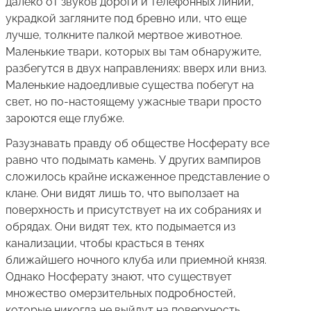
далеко от звуков дороги и телефонных линий,
украдкой загляните под бревно или, что еще
лучше, толкните палкой мертвое животное.
Маленькие твари, которых вы там обнаружите,
разбегутся в двух направлениях: вверх или вниз.
Маленькие надоедливые существа побегут на
свет, но по-настоящему ужасные твари просто
зароются еще глубже.
Разузнавать правду об обществе Носферату все
равно что подымать камень. У других вампиров
сложилось крайне искаженное представление о
клане. Они видят лишь то, что выползает на
поверхность и присутствует на их собраниях и
обрядах. Они видят тех, кто подымается из
канализации, чтобы красться в тенях
ближайшего ночного клуба или приемной князя.
Однако Носферату знают, что существует
множество омерзительных подробностей,
которые никогда не выйдут на поверхность.