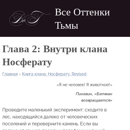
Skip
Все Оттенки
to
main
Тьмы
navigation
Глава 2: Внутри клана
Носферату
Главная
>
Книга клана: Носферату, Revised
Строка
«Я не человек! Я животное!»
навигации
Пингвин, «Бэтман
возвращается»
Проведите маленький эксперимент: сходите в
лес, находящийся далеко от человеческих
поселений и переверните камень. Если вы