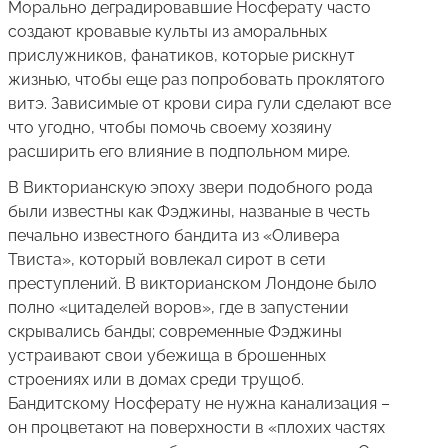
Морально деградировавшие Носферату часто
создают кровавые культы из аморальных
прислужников, фанатиков, которые рискнут
жизнью, чтобы еще раз попробовать проклятого
витэ. Зависимые от крови сира гули сделают все
что угодно, чтобы помочь своему хозяину
расширить его влияние в подпольном мире.
В Викторианскую эпоху звери подобного рода
были известны как Фэджины, названые в честь
печально известного бандита из «Оливера
Твиста», который вовлекал сирот в сети
преступлений. В викторианском Лондоне было
полно «цитаделей воров», где в запустении
скрывались банды; современные Фэджины
устраивают свои убежища в брошенных
строениях или в домах среди трущоб.
Бандитскому Носферату не нужна канализация –
он процветают на поверхности в «плохих частях