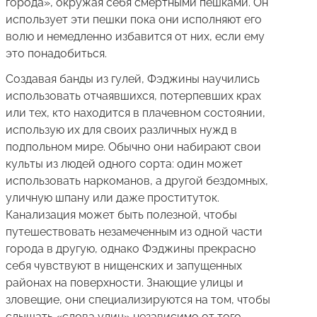
города», окружая себя смертными пешками. Он
использует эти пешки пока они исполняют его
волю и немедленно избавится от них, если ему
это понадобиться.
Создавая банды из гулей, Фэджины научились
использовать отчаявшихся, потерпевших крах
или тех, кто находится в плачевном состоянии,
использую их для своих различных нужд в
подпольном мире. Обычно они набирают свои
культы из людей одного сорта: один может
использовать наркоманов, а другой бездомных,
уличную шпану или даже проституток.
Канализация может быть полезной, чтобы
путешествовать незамеченным из одной части
города в другую, однако Фэджины прекрасно
себя чувствуют в нищенских и запущенных
районах на поверхности. Знающие улицы и
зловещие, они специализируются на том, чтобы
слышать «слова улиц» независимо от того,