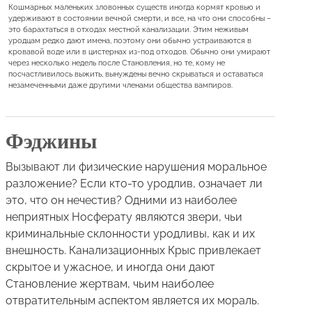
Кошмарных маленьких зловонных существ иногда кормят кровью и
удерживают в состоянии вечной смерти, и все, на что они способны –
это барахтаться в отходах местной канализации. Этим неживым
уродцам редко дают имена, поэтому они обычно устраиваются в
кровавой воде или в цистернах из-под отходов. Обычно они умирают
через несколько недель после Становления, но те, кому не
посчастливилось выжить, вынуждены вечно скрываться и оставаться
незамеченными даже другими членами общества вампиров.
Фэджины
Вызывают ли физические нарушения моральное
разложение? Если кто-то уродлив, означает ли
это, что он нечестив? Одними из наиболее
неприятных Носферату являются звери, чьи
криминальные склонности уродливы, как и их
внешность. Канализационных Крыс привлекает
скрытое и ужасное, и иногда они дают
Становление жертвам, чьим наиболее
отвратительным аспектом является их мораль.